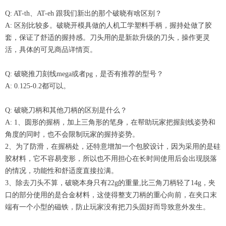
Q: AT-th、AT-eh 跟我们新出的那个破晓有啥区别？
A: 区别比较多。破晓开模具做的人机工学塑料手柄，握持处做了胶
套，保证了舒适的握持感。刀头用的是新款升级的刀头，操作更灵
活，具体的可见商品详情页。
Q: 破晓推刀刻线mega或者pg，是否有推荐的型号？
A: 0.125-0.2都可以。
Q: 破晓刀柄和其他刀柄的区别是什么？
A: 1、圆形的握柄，加上三角形的笔身，在帮助玩家把握刻线姿势和
角度的同时，也不会限制玩家的握持姿势。
2、为了防滑，在握柄处，还特意增加一个包胶设计，因为采用的是硅
胶材料，它不容易变形，所以也不用担心在长时间使用后会出现脱落
的情况，功能性和舒适度直接拉满。
3、除去刀头不算，破晓本身只有22g的重量,比三角刀柄轻了14g，夹
口的部分使用的是合金材料，这使得整支刀柄的重心向前，在夹口末
端有一个小型的磁铁，防止玩家没有把刀头固好而导致意外发生。