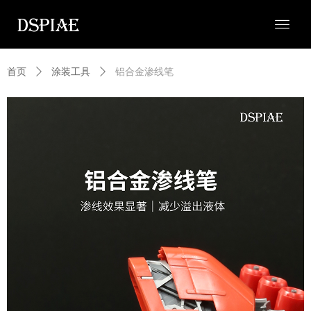
首页
ꄲ
涂装工具
ꄲ
铝合金渗线笔