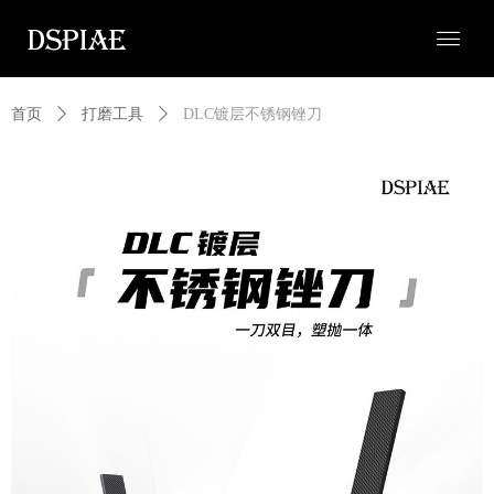
首页
ꄲ
打磨工具
ꄲ
DLC镀层不锈钢锉刀