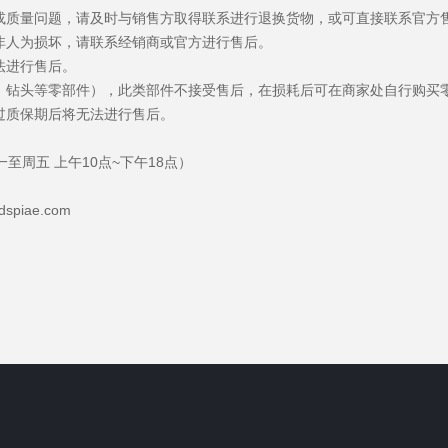
或质量问题，请及时与销售方取得联系进行退换货物，或可直接联系官方
非人为损坏，请联系经销商或官方进行售后。
法进行售后。
，钻头等零部件），此类部件不接受售后，在损耗后可在商家处自行购买
过质保期后将无法进行售后。
 （周一至周五 上午10点~下午18点）
dspiae.com