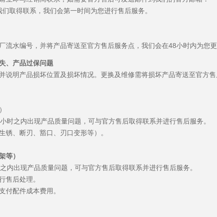
我们取得联系，我们会第一时间为您进行售后服务。
厂流水编号，并将产品寄送至官方售后服务点，我们会在48小时内为您
失、产品过保问题
并说明产品损坏位置及损坏情况。更换及维修需将损坏产品寄送至官方售
）
2小时之内出现产品质量问题，可与官方售后取得联系并进行售后服务。
生锈、断刃、豁口、刃口变形等）。
架等）
天之内出现产品质量问题，可与官方售后取得联系并进行售后服务。
行售后处理。
支付配件成本费用。